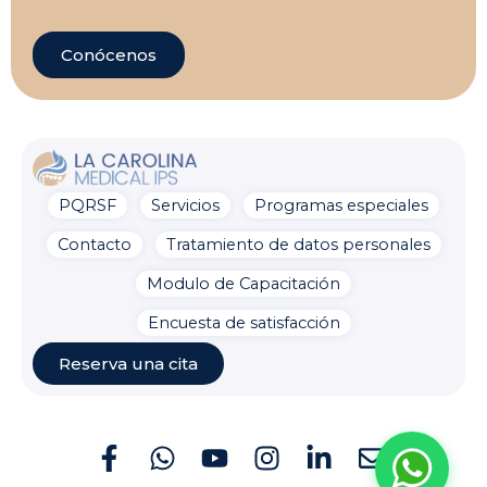
Conócenos
PQRSF
Servicios
Programas especiales
La Carolina Medical IPS
Línea preferencial
Contacto
Tratamiento de datos personales
¡Bienvenido a la línea de
Modulo de Capacitación
atención preferencial de
pacientes!
¿En qué puedo
Encuesta de satisfacción
ayudarte?
ahora
Reserva una cita