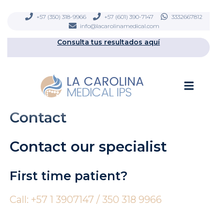
Ir
contenido
al
+57 (350) 318-9966
+57 (601) 390-7147
3332667812
info@lacarolinamedical.com
contenido
Consulta tus resultados aquí
Men
Contact
Contact our specialist
First time patient?
Call:
+57 1 3907147 / 350 318 9966