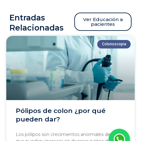
Entradas
Ver Educación a
pacientes
Relacionadas
Colonoscopia
La Carolina Medical IPS
Línea preferencial
¡Bienvenido a la línea de
atención preferencial de
pacientes!
¿En qué puedo
ayudarte?
ahora
Pólipos de colon ¿por qué
pueden dar?
Los pólipos son crecimientos anormales de tejido