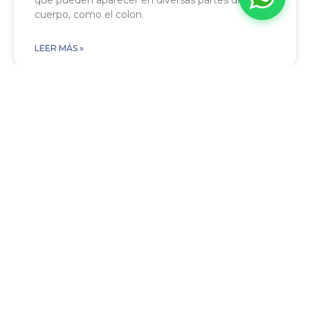
que pueden aparecer en diversas partes del
cuerpo, como el colon.
LEER MÁS »
Colonoscopia
Pólipos ¿cómo se diagnostican?
Los pólipos se diagnostican mediante
observación directa del revestimiento interior del