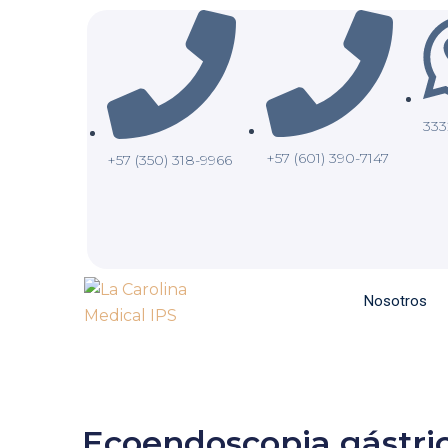
Ir
contenido
al
contenido
333
+57 (601) 390-7147
+57 (350) 318-9966
Nosotros
Ecoendoscopia gástri