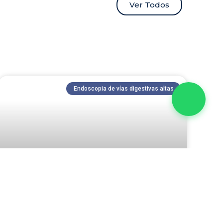
Ver Todos
¡Bienvenido a la línea de
atención preferencial de
pacientes! 🙌🏼 ¿En qué puedo
ayudarte?
ahora
Endoscopia de vías digestivas altas
Seguridad del Paciente en
Unidades de Endoscopia.