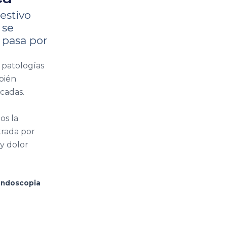
estivo
 se
 pasa por
 patologías
bién
icadas.
os la
trada por
 y dolor
ndoscopia