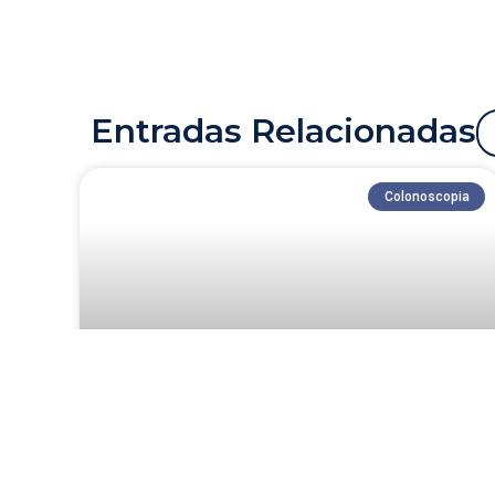
Entradas Relacionadas
Colonoscopia
Pólipos de colon ¿por qué
pueden dar?