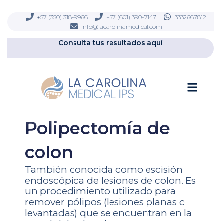
Ir
contenido
al
+57 (350) 318-9966
+57 (601) 390-7147
3332667812
info@lacarolinamedical.com
contenido
Consulta tus resultados aquí
Men
Polipectomía de
colon
También conocida como escisión
endoscópica de lesiones de colon. Es
un procedimiento utilizado para
remover pólipos (lesiones planas o
levantadas) que se encuentran en la