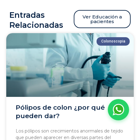
Entradas
Ver Educación a
pacientes
Relacionadas
La Carolina Medical IPS
Línea preferencial
Colonoscopia
¡Bienvenido a la línea de
atención preferencial de
pacientes!
¿En qué puedo
ayudarte?
ahora
Pólipos de colon ¿por qué
pueden dar?
Los pólipos son crecimientos anormales de tejido
que pueden aparecer en diversas partes del