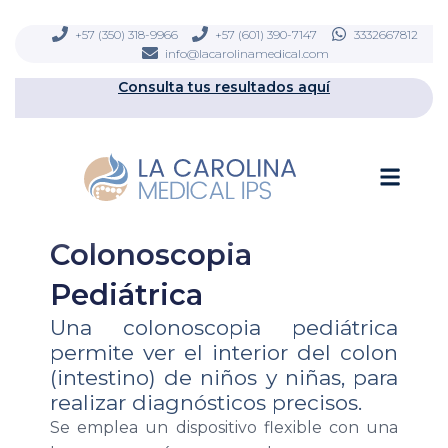
Ir
contenido
al
+57 (350) 318-9966
+57 (601) 390-7147
3332667812
info@lacarolinamedical.com
contenido
Consulta tus resultados aquí
Men
Colonoscopia
Pediátrica
Una colonoscopia pediátrica
permite ver el interior del colon
(intestino) de niños y niñas, para
realizar diagnósticos precisos.
Se emplea un dispositivo flexible con una