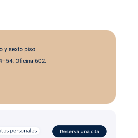
o y sexto piso.
4–54. Oficina 602.
La Carolina Medical IPS
Línea preferencial
¡Bienvenido a la línea de
atención preferencial de
pacientes!
¿En qué puedo
ayudarte?
tos personales
Reserva una cita
ahora