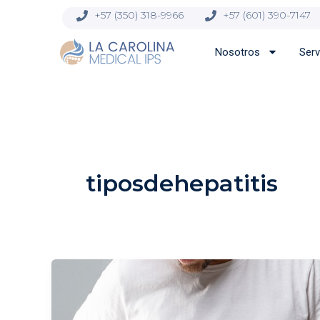
Ir
contenido
+57 (350) 318-9966
+57 (601) 390-7147
al
contenido
Nosotros
Serv
tiposdehepatitis