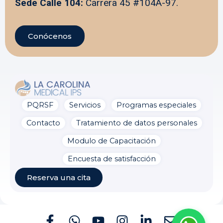
Sede Calle 104:
Carrera 45 #104A-97.
Conócenos
PQRSF
Servicios
Programas especiales
La Carolina Medical IPS
Línea preferencial
Contacto
Tratamiento de datos personales
¡Bienvenido a la línea de
Modulo de Capacitación
atención preferencial de
pacientes!
¿En qué puedo
Encuesta de satisfacción
ayudarte?
ahora
Reserva una cita