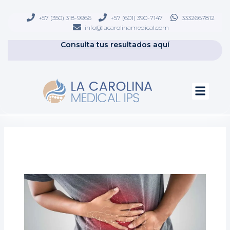
Ir
contenido
al
+57 (350) 318-9966
+57 (601) 390-7147
3332667812
info@lacarolinamedical.com
contenido
Consulta tus resultados aquí
Men