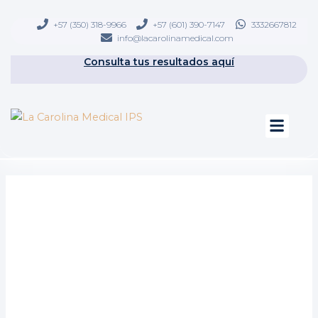
Ir
contenido
al
+57 (350) 318-9966
+57 (601) 390-7147
3332667812
info@lacarolinamedical.com
contenido
Consulta tus resultados aquí
Men
Programas especial
Educación a paciente