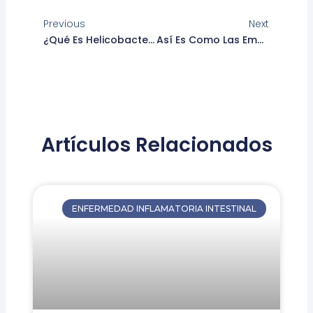
Ant
Siguie
Previous
Next
¿Qué Es Helicobacter Pylori Y Por Qué Le Tienen Miedo?
Así Es Como Las Emociones Afectan El Aparato Digestivo
Artículos Relacionados
ENFERMEDAD INFLAMATORIA INTESTINAL