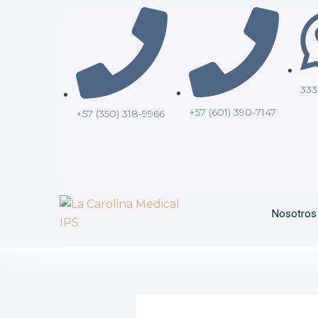
Ir
contenido
al
contenido
333
+57 (601) 390-7147
+57 (350) 318-9966
Nosotros