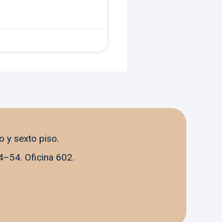
o y sexto piso.
4–54. Oficina 602.
La Carolina Medical IPS
Línea preferencial