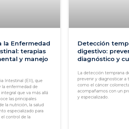
a la Enfermedad
Detección temp
stinal: terapias
digestivo: preve
mental y manejo
diagnóstico y c
La detección temprana de
prevenir y diagnosticar 
 Intestinal (EII), que
como el cáncer colorrectal
a y la enfermedad de
acompañamos con un pro
integral que va más allá
y especializado.
ce las principales
e la nutrición, la salud
to especializado para
 el control de la