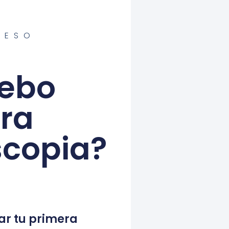
PESO
debo
era
scopia?
r tu primera