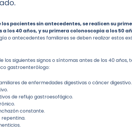
gado.
s pacientes sin antecedentes, se realicen su prim
s a los 40 años,
y su primera colonoscopia a los 50 añ
gía o antecedentes familiares se deben realizar estos 
de los siguientes signos o síntomas antes de los 40 año
ico gastroenterólogo:
miliares de enfermedades digestivas o cáncer digestivo.
ivo.
tivos de reflujo gastroesofágico.
rónico.
inchazón constante.
 repentina.
enticios.