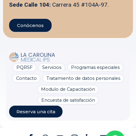
Sede Calle 104:
Carrera 45 #104A-97.
Conócenos
PQRSF
Servicios
Programas especiales
La Carolina Medical IPS
Línea preferencial
Contacto
Tratamiento de datos personales
¡Bienvenido a la línea de
Modulo de Capacitación
atención preferencial de
pacientes!
¿En qué puedo
Encuesta de satisfacción
ayudarte?
ahora
Reserva una cita