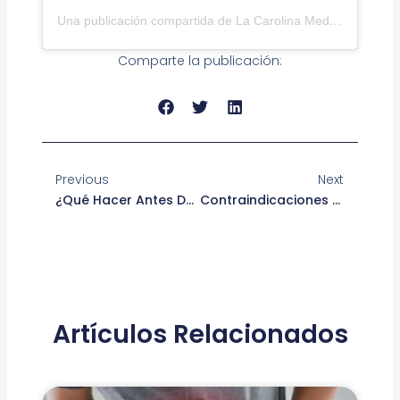
Una publicación compartida de La Carolina Medical IPS (@lacarolinamedicalips)
Comparte la publicación:
Ant
Siguie
Previous
Next
¿Qué Hacer Antes De Una Endoscopia?
Contraindicaciones Del Balón Intragástrico
Artículos Relacionados