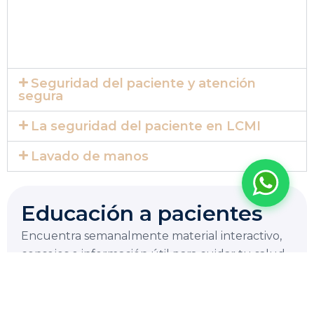
La Carolina Medical IPS
Línea preferencial
¡Bienvenido a la línea de
atención preferencial de
Seguridad del paciente y atención
pacientes!
¿En qué puedo
segura
ayudarte?
ahora
La seguridad del paciente en LCMI
Lavado de manos
Educación a pacientes
Encuentra semanalmente material interactivo,
consejos e información útil para cuidar tu salud
digestiva.
Ver Educación a pacientes