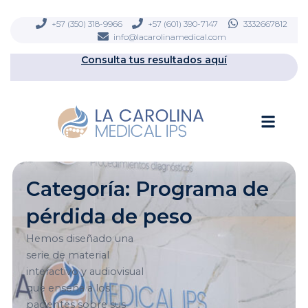
Ir
contenido
al
+57 (350) 318-9966
+57 (601) 390-7147
3332667812
info@lacarolinamedical.com
contenido
Consulta tus resultados aquí
Men
Categoría: Programa de
pérdida de peso
Hemos diseñado una
serie de material
interactivo y audiovisual
que enseña a los
pacientes sobre sus